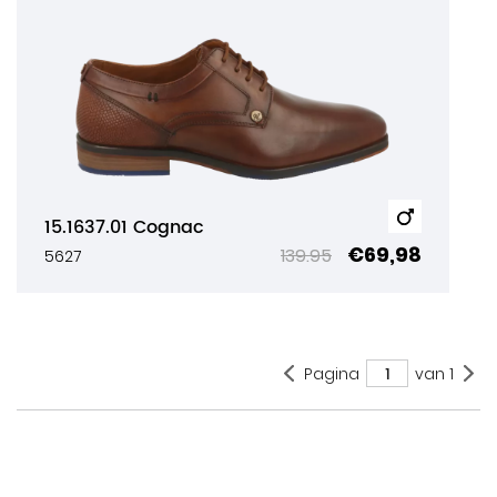
15.1637.01 Cognac
€69,98
139.95
5627
1
Pagina
van
1