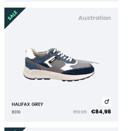
Australian
HALIFAX GREY
€84,98
169.95
8319