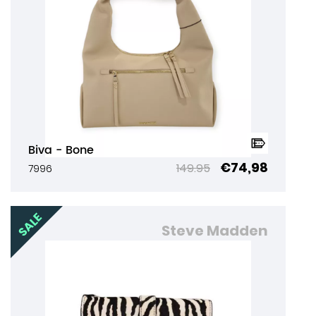
Biva - Bone
€74,98
149.95
7996
Steve Madden