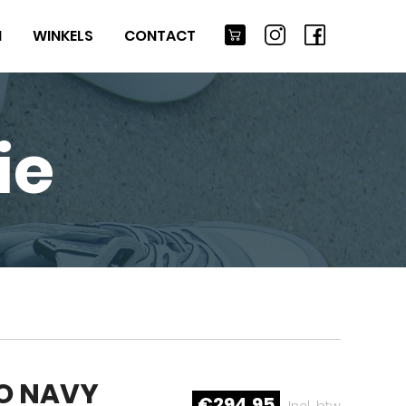
M
WINKELS
CONTACT
ie
IO NAVY
€294,95
Incl. btw