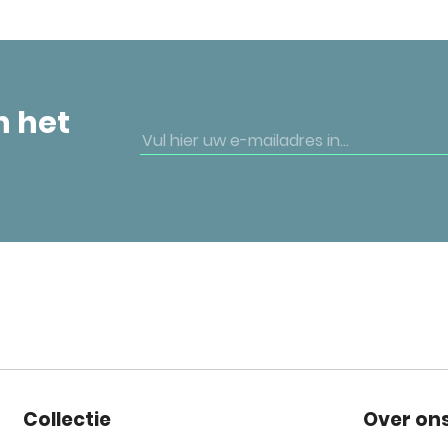
n het
Collectie
Over on