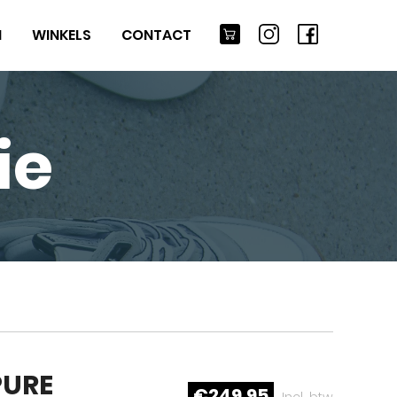
M
WINKELS
CONTACT
ie
PURE
€249,95
Incl. btw