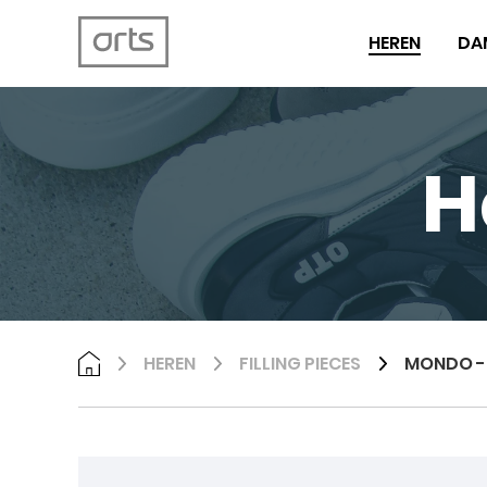
HEREN
DA
H
HEREN
FILLING PIECES
MONDO -