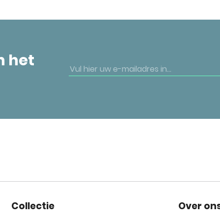
n het
Collectie
Over on