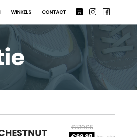
M
WINKELS
CONTACT
ie
€139.95
 CHESTNUT
€69,98
Incl. btw