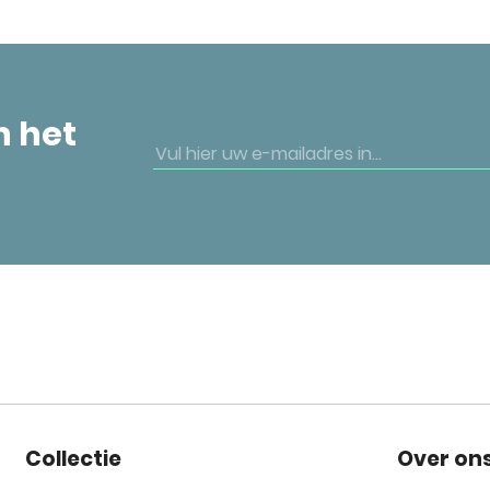
n het
Collectie
Over on