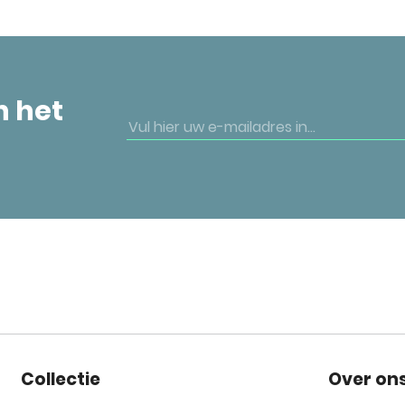
n het
Collectie
Over on