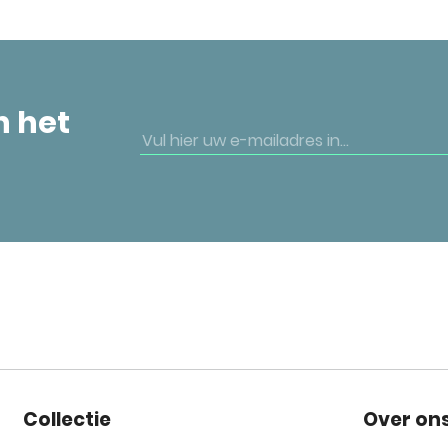
n het
Collectie
Over on