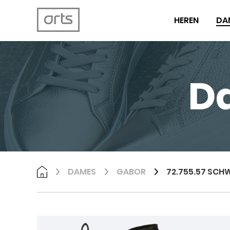
HEREN
DA
D
DAMES
GABOR
72.755.57 SCH