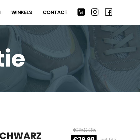
M
WINKELS
CONTACT
ie
€159.95
 SCHWARZ
€79,98
Incl. btw