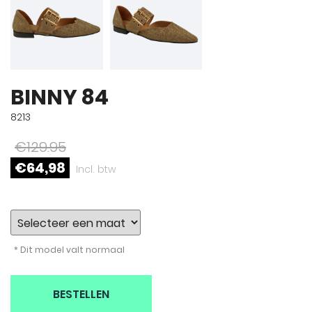
BINNY 84
8213
€129.95
€64,98
Incl. btw
* Dit model valt normaal
BESTELLEN